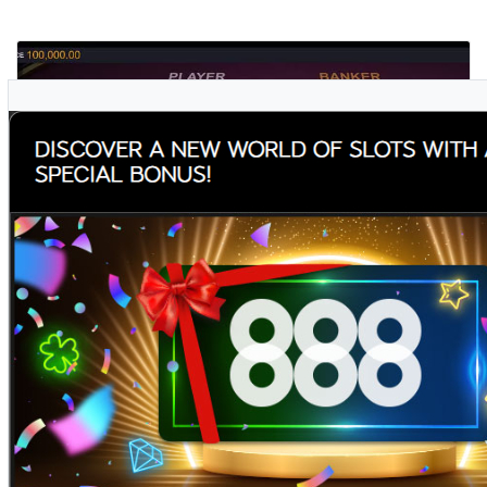
Play 'Switch No Commission Baccarat' for Free
and Practice Your Skills!
PLAY NOW