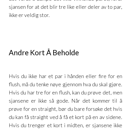
sjansen for at det blir tre like eller deler av to par,
ikke er veldig stor.
Andre Kort Å Beholde
Hvis du ikke har et par i hånden eller fire for en
flush, må du tenke nøye gjennom hva du skal gjøre.
Hvis du har tre for en flush, kan du prøve det, men
sjansene er ikke så gode. Når det kommer til å
prøve for en straight, bør du bare forsøke det hvis
du kan få straight ved å få et kort på en av sidene.
Hvis du trenger et kort i midten, er sjansene ikke