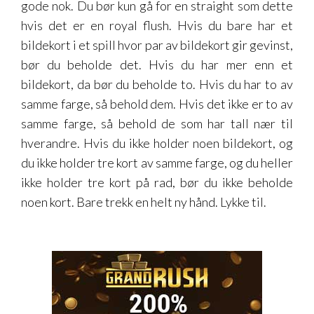
gode nok. Du bør kun gå for en straight som dette
hvis det er en royal flush. Hvis du bare har et
bildekort i et spill hvor par av bildekort gir gevinst,
bør du beholde det. Hvis du har mer enn et
bildekort, da bør du beholde to. Hvis du har to av
samme farge, så behold dem. Hvis det ikke er to av
samme farge, så behold de som har tall nær til
hverandre. Hvis du ikke holder noen bildekort, og
du ikke holder tre kort av samme farge, og du heller
ikke holder tre kort på rad, bør du ikke beholde
noen kort. Bare trekk en helt ny hånd. Lykke til.