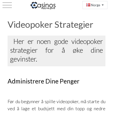
Norge
Videopoker Strategier
Her er noen gode videopoker
strategier for å øke dine
gevinster.
Administrere Dine Penger
Før du begynner å spille videopoker, må starte du
ved å lage et budsjett med din topp og nedre