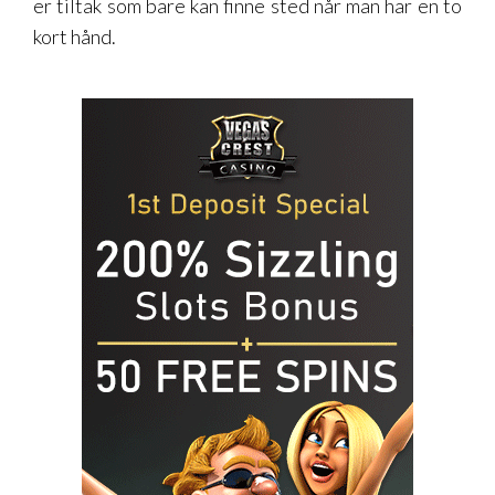
er tiltak som bare kan finne sted når man har en to
kort hånd.