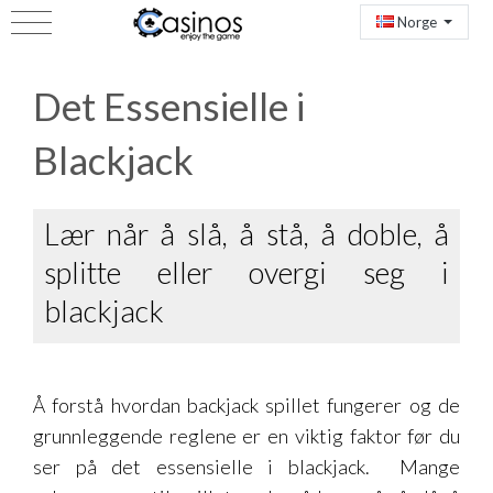
Norge
Det Essensielle i
Blackjack
Lær når å slå, å stå, å doble, å
splitte eller overgi seg i
blackjack
Å forstå hvordan backjack spillet fungerer og de
grunnleggende reglene er en viktig faktor før du
ser på det essensielle i blackjack. Mange