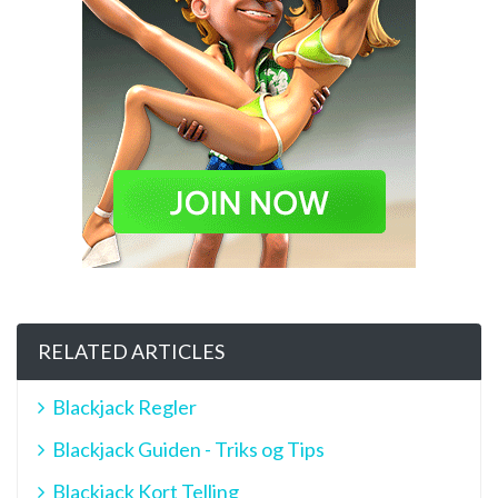
RELATED ARTICLES
Blackjack Regler
Blackjack Guiden - Triks og Tips
Blackjack Kort Telling