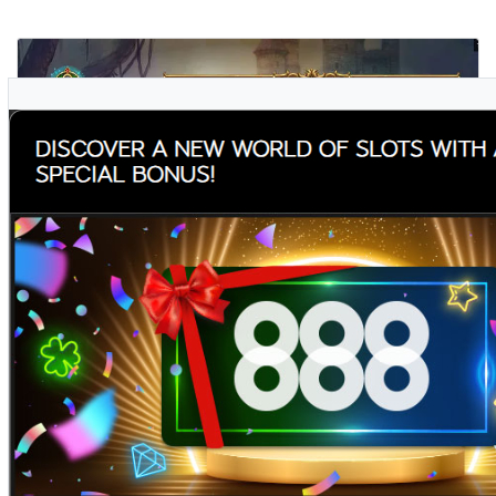
Play 'Sisters Of Oz Jackpots' for Free and
Practice Your Skills!
PLAY NOW