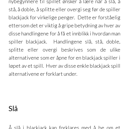
nybegynnere til spillet ønsker å lære når å slå, å
stå, å doble, å splitte eller overgi seg før de spiller
blackjack for virkelige penger. Dette er forståelig
ettersom det er viktig å gripe betydning av hver av
disse handlingene for å få et innblikk i hvordan man
spiller blackjack. Handlingene slå, stå, doble,
splitte eller overgi beskrives som de ulike
alternativene som er åpne for en blackjack spiller i
løpet av et spill. Hver av disse enkle blackjack spill
alternativene er forklart under.
Slå
Å slå i blackjack kan forklares med å be om et