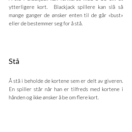
ytterligere kort. Blackjack spillere kan slå så
mange ganger de ønsker enten til de går «bust»
eller de bestemmer seg for å stå.
Stå
Å stå i beholde de kortene sem er delt av giveren.
En spiller står når han er tilfreds med kortene i
hånden og ikke ønsker å be om flere kort.