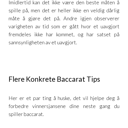
Imidlertid kan det ikke være den beste måten å
spille på, men det er heller ikke en veldig dårlig
måte å gjøre det på. Andre igjen observerer
varigheten av tid som er gått hvor et uavgjort
fremdeles ikke har kommet, og har satset på
sannsynligheten av et uavgjort.
Flere Konkrete Baccarat Tips
Her er et par ting å huske, det vil hjelpe deg å
forbedre vinnersjansene dine neste gang du
spiller baccarat.