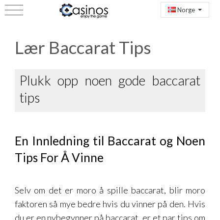
Norge
Lær Baccarat Tips
Plukk opp noen gode baccarat
tips
En Innledning til Baccarat og Noen
Tips For Å Vinne
Selv om det er moro å spille baccarat, blir moro
faktoren så mye bedre hvis du vinner på den. Hvis
du er en nybegynner på baccarat, er et par tips om