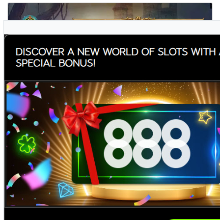
Play 'Sisters Of Oz Jackpots' for Free and
Practice Your Skills!
PLAY NOW