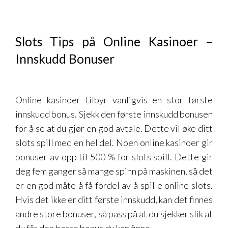
Slots Tips på Online Kasinoer –
Innskudd Bonuser
Online kasinoer tilbyr vanligvis en stor første
innskudd bonus. Sjekk den første innskudd bonusen
for å se at du gjør en god avtale. Dette vil øke ditt
slots spill med en hel del. Noen online kasinoer gir
bonuser av opp til 500 % for slots spill. Dette gir
deg fem ganger så mange spinn på maskinen, så det
er en god måte å få fordel av å spille online slots.
Hvis det ikke er ditt første innskudd, kan det finnes
andre store bonuser, så pass på at du sjekker slik at
du får den beste bonus du kan finne.