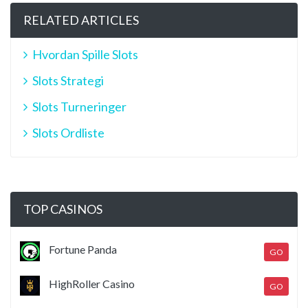
RELATED ARTICLES
Hvordan Spille Slots
Slots Strategi
Slots Turneringer
Slots Ordliste
TOP CASINOS
Fortune Panda
GO
HighRoller Casino
GO