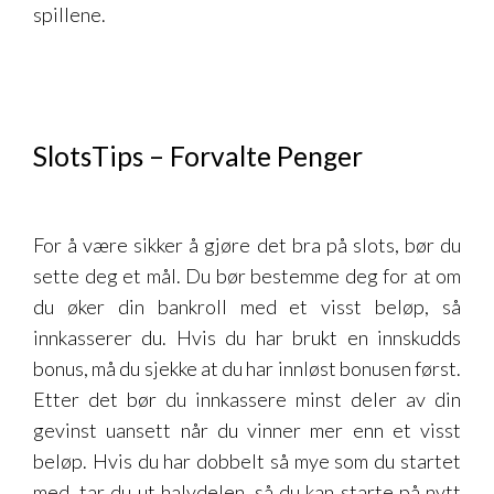
spillene.
SlotsTips – Forvalte Penger
For å være sikker å gjøre det bra på slots, bør du
sette deg et mål. Du bør bestemme deg for at om
du øker din bankroll med et visst beløp, så
innkasserer du. Hvis du har brukt en innskudds
bonus, må du sjekke at du har innløst bonusen først.
Etter det bør du innkassere minst deler av din
gevinst uansett når du vinner mer enn et visst
beløp. Hvis du har dobbelt så mye som du startet
med, tar du ut halvdelen, så du kan starte på nytt