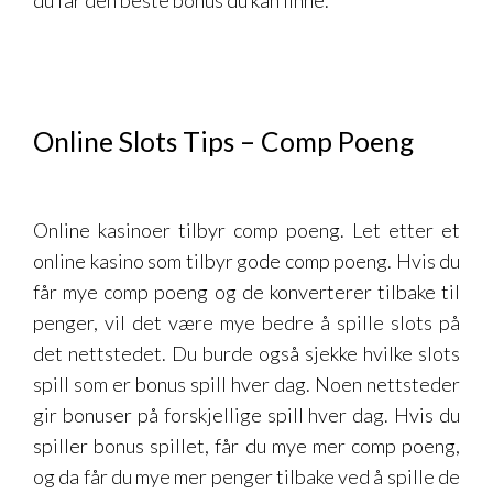
Online Slots Tips – Comp Poeng
Online kasinoer tilbyr comp poeng. Let etter et
online kasino som tilbyr gode comp poeng. Hvis du
får mye comp poeng og de konverterer tilbake til
penger, vil det være mye bedre å spille slots på
det nettstedet. Du burde også sjekke hvilke slots
spill som er bonus spill hver dag. Noen nettsteder
gir bonuser på forskjellige spill hver dag. Hvis du
spiller bonus spillet, får du mye mer comp poeng,
og da får du mye mer penger tilbake ved å spille de