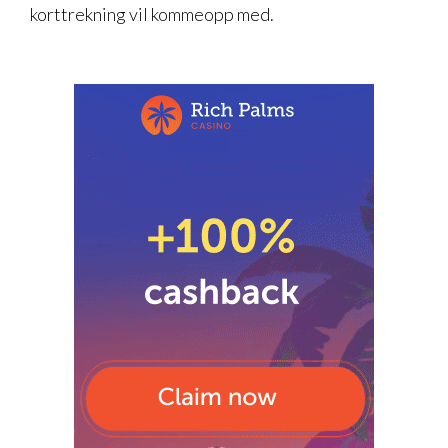
korttrekning vil kommeopp med.