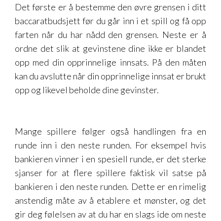
Det første er å bestemme den øvre grensen i ditt
baccaratbudsjett før du går inn i et spill og få opp
farten når du har nådd den grensen. Neste er å
ordne det slik at gevinstene dine ikke er blandet
opp med din opprinnelige innsats. På den måten
kan du avslutte når din opprinnelige innsat er brukt
opp og likevel beholde dine gevinster.
Mange spillere følger også handlingen fra en
runde inn i den neste runden. For eksempel hvis
bankieren vinner i en spesiell runde, er det sterke
sjanser for at flere spillere faktisk vil satse på
bankieren i den neste runden. Dette er en rimelig
anstendig måte av å etablere et mønster, og det
gir deg følelsen av at du har en slags ide om neste