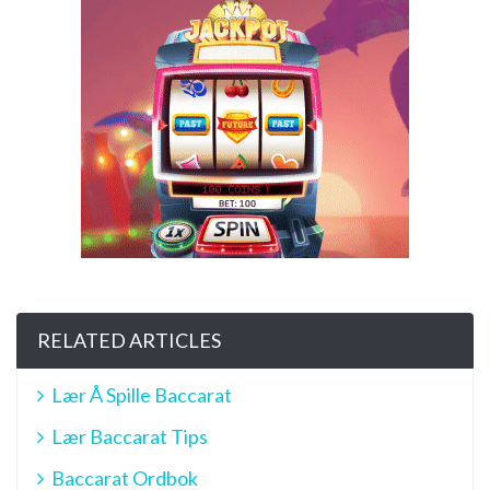
RELATED ARTICLES
Lær Å Spille Baccarat
Lær Baccarat Tips
Baccarat Ordbok