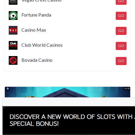
GO
Fortune Panda
GO
Casino Max
GO
Club World Casinos
GO
Bovada Casino
GO