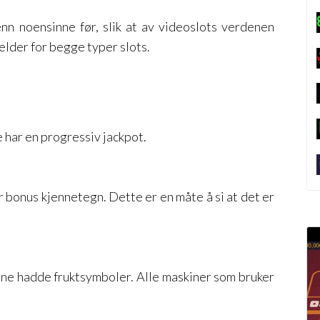
 enn noensinne før, slik at av videoslots verdenen
jelder for begge typer slots.
e har en progressiv jackpot.
 bonus kjennetegn. Dette er en måte å si at det er
ene hadde fruktsymboler. Alle maskiner som bruker