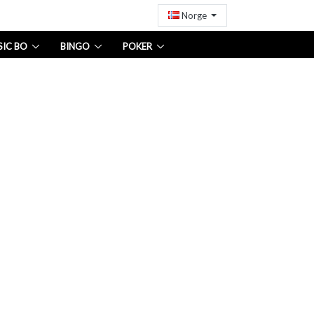
Norge
SIC BO
BINGO
POKER