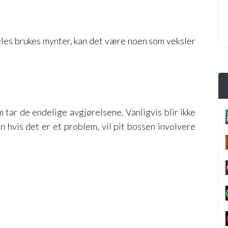
eles brukes mynter, kan det være noen som veksler
 tar de endelige avgjørelsene. Vanligvis blir ikke
n hvis det er et problem, vil pit bossen involvere