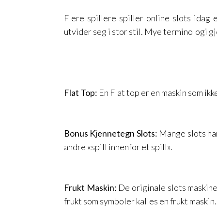
Flere spillere spiller online slots idag
utvider seg i stor stil. Mye terminologi g
Flat Top:
En Flat top er en maskin som ikk
Bonus Kjennetegn Slots:
Mange slots har
andre «spill innenfor et spill».
Frukt Maskin:
De originale slots maskin
frukt som symboler kalles en frukt maskin.