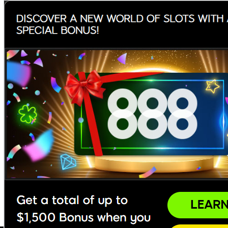
Tak:
Taket er prosentdelen av penge
beholder. Det er også kjent som hus kant
Utbetaling Prosentdel:
Dette er pros
utbetales som gevinst i løpet av maskinen
innbringe en veldig forskjellig prosentdel
utbetaling prosentdelen av en maskin n
av en maskin.
VideoSlots:
Slots som ikke viser hjule
videoslots.