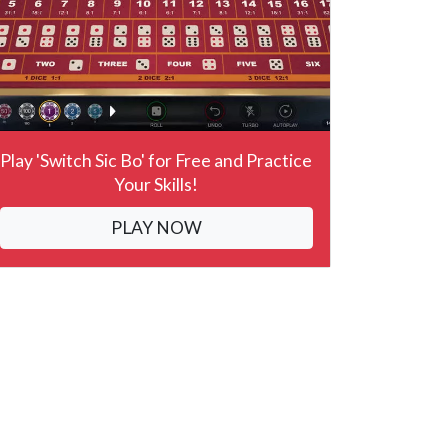
Play 'Switch Sic Bo' for Free and Practice
Your Skills!
PLAY NOW