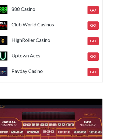
888 Casino
GO
Club World Casinos
GO
HighRoller Casino
GO
Uptown Aces
GO
Payday Casino
GO