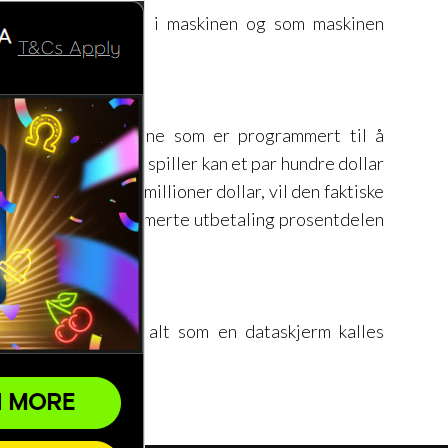
ne som kommer inn i maskinen og som maskinen
en.
entdelen av pengene som er programmert til å
s levetid. Mens du spiller kan et par hundre dollar
, i løpet av mange millioner dollar, vil den faktiske
ærme seg den reklamerte utbetaling prosentdelen
ne, men som viser alt som en dataskjerm kalles