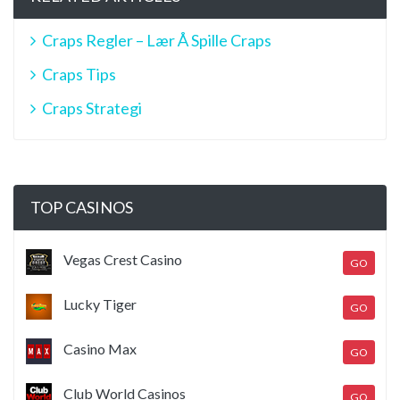
Craps Regler – Lær Å Spille Craps
Craps Tips
Craps Strategi
TOP CASINOS
Vegas Crest Casino
GO
Lucky Tiger
GO
Casino Max
GO
Club World Casinos
GO