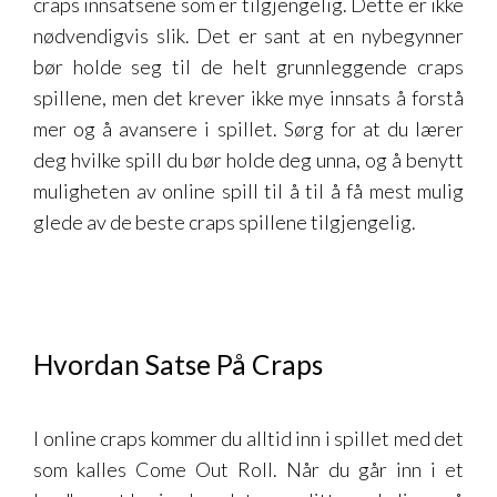
craps innsatsene som er tilgjengelig. Dette er ikke
nødvendigvis slik. Det er sant at en nybegynner
bør holde seg til de helt grunnleggende craps
spillene, men det krever ikke mye innsats å forstå
mer og å avansere i spillet. Sørg for at du lærer
deg hvilke spill du bør holde deg unna, og å benytt
muligheten av online spill til å til å få mest mulig
glede av de beste craps spillene tilgjengelig.
Hvordan Satse På Craps
I online craps kommer du alltid inn i spillet med det
som kalles Come Out Roll. Når du går inn i et