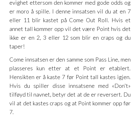
evighet ettersom den kommer med gode odds og
er moro å spille. I denne innsatsen vil du at en 7
eller 11 blir kastet på Come Out Roll. Hvis et
annet tall kommer opp vil det være Point hvis det
ikke er en 2, 3 eller 12 som blir en craps og du
taper!
Come innsatsen er den samme som Pass Line, men
plasseres kun etter at et Point er etablert.
Hensikten er å kaste 7 før Point tall kastes igjen.
Hvis du spiller disse innsatsene med «Don't»
tilføyd til navnet, betyr det at de er reversert. Du
vil at det kastes craps og at Point kommer opp før
7.