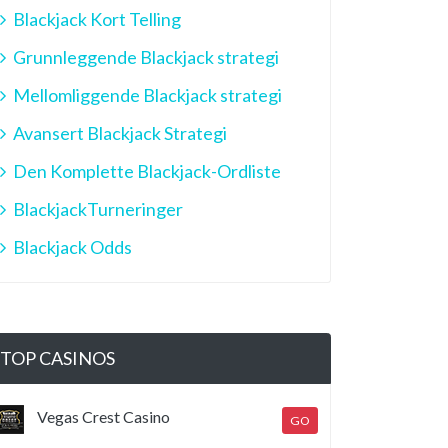
Blackjack Kort Telling
Grunnleggende Blackjack strategi
Mellomliggende Blackjack strategi
Avansert Blackjack Strategi
Den Komplette Blackjack-Ordliste
BlackjackTurneringer
Blackjack Odds
TOP CASINOS
Vegas Crest Casino
GO