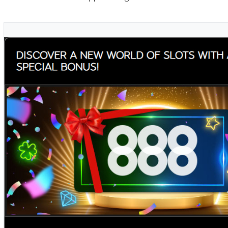
Å forstå blackjack reglene og få en gru
spillet. Mange blackjack spillere mener a
det likevel behov for noe ferdighet også fo