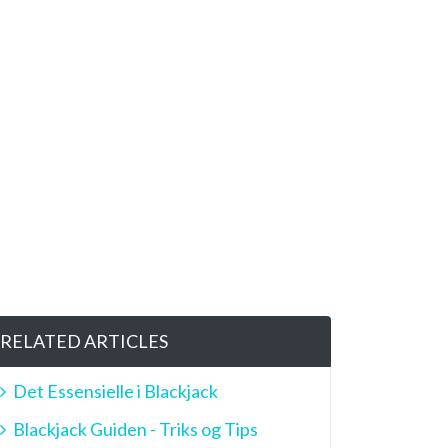
RELATED ARTICLES
Det Essensielle i Blackjack
Blackjack Guiden - Triks og Tips