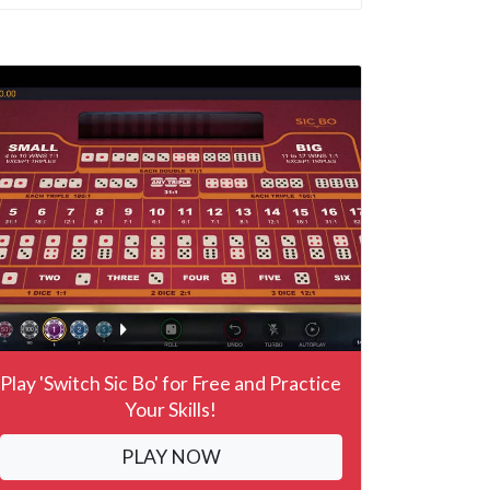
Play 'Switch Sic Bo' for Free and Practice
Your Skills!
PLAY NOW