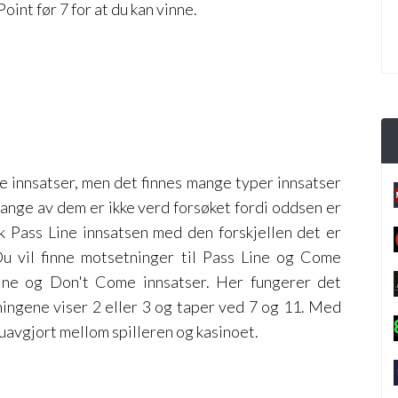
int før 7 for at du kan vinne.
ne innsatser, men det finnes mange typer innsatser
mange av dem er ikke verd forsøket fordi oddsen er
ik Pass Line innsatsen med den forskjellen det er
 Du vil finne motsetninger til Pass Line og Come
Line og Don't Come innsatser. Her fungerer det
ningene viser 2 eller 3 og taper ved 7 og 11. Med
r uavgjort mellom spilleren og kasinoet.