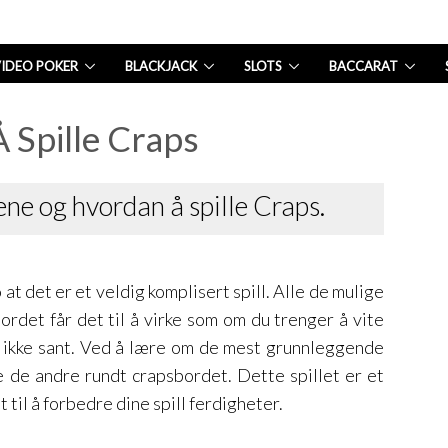
IDEO POKER
BLACKJACK
SLOTS
BACCARAT
 Spille Craps
ne og hvordan å spille Craps.
o at det er et veldig komplisert spill. Alle de mulige
rdet får det til å virke som om du trenger å vite
r ikke sant. Ved å lære om de mest grunnleggende
le de andre rundt crapsbordet. Dette spillet er et
t til å forbedre dine spill ferdigheter.