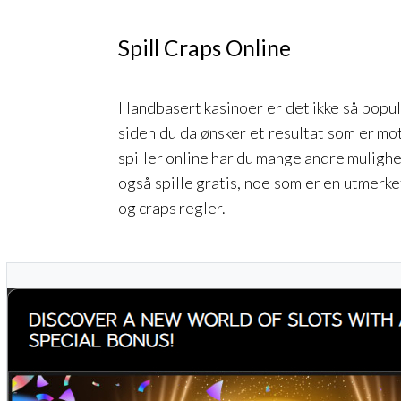
Spill Craps Online
I landbasert kasinoer er det ikke så popu
siden du da ønsker et resultat som er mot
spiller online har du mange andre mulighete
også spille gratis, noe som er en utmer
og craps regler.