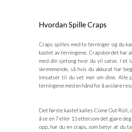
Hvordan Spille Craps
Craps spilles med to terninger og du ka
kastet av terningene. Crapsbordet har al
med din sjetong hvor du vil satse. I et 
skremmende, så hvis du akkurat har beg
innsatser til du vet mer om dine. Alle 
terningene med en hånd for å avsløre resu
Det første kastet kalles Come Out Roll, o
å se en 7 eller 11 ettersom det gjøre deg
opp, har du en craps, som betyr at du ta